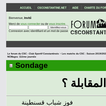
ACCUEIL
CSCONSTANTINE.NET
AIDE
CHARTE DU FO
Bienvenue,
Invité
Merci de
vous connecter
ou de
vous inscrire
.
Connexion avec identifiant et un mot de passe
Le forum du CSC - Club Sportif Constantinois
>
NCMagra: 11éme journée
Sondage
لمقابلة ؟
فوز شباب قسنطينة