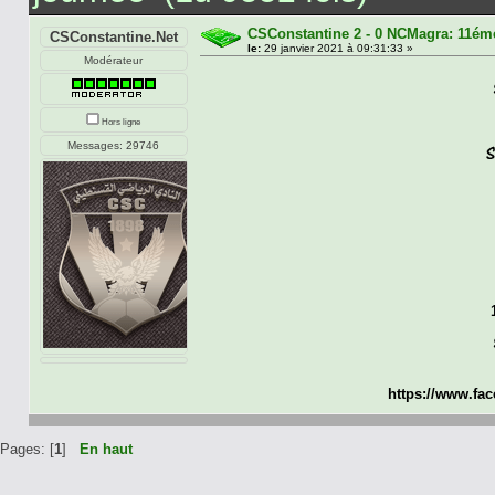
CSConstantine 2 - 0 NCMagra: 11ém
CSConstantine.Net
le:
29 janvier 2021 à 09:31:33 »
Modérateur
Hors ligne
Messages: 29746
https://www.fa
Pages: [
1
]
En haut