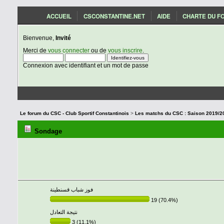
ACCUEIL
CSCONSTANTINE.NET
AIDE
CHARTE DU F
Bienvenue,
Invité
Merci de
vous connecter
ou de
vous inscrire
.
Connexion avec identifiant et un mot de passe
Le forum du CSC - Club Sportif Constantinois
>
Sondage
فوز شباب قسنطينة
19 (70.4%)
نتيجة التعادل
3 (11.1%)