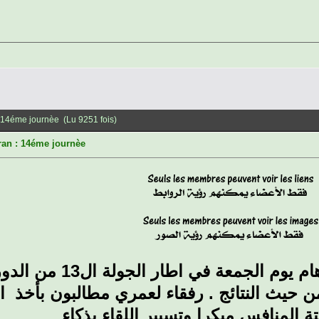
 14éme journèe (Lu 9251 fois)
ran : 14éme journèe
في اطار الجولة ال13 من الدوري المحترف الأول
حيث النتائج . رفقاء لعمري مطالبون بأخذ الم
ة المنافس مبكرا وتسيير اللقاء بذكاء