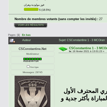
فوز مولودية وهران
5 (18.5%)
Nombre de membres votants (sans compter les invités) :
27
VOIR LES RÉSULTATS
Pages: [
1
]
En bas
Auteur
Sujet: CSConstantine 1 - 3 MCOran :
CSConstantine 1 - 3 MCO
CSConstantine.Net
le:
16 février 2021 à 13:01:23 »
Modérateur
Hors ligne
Messages: 29745
باراة بأكثر جدية و