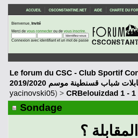
ACCUEIL
CSCONSTANTINE.NET
AIDE
CHARTE DU FO
Bienvenue,
Invité
Merci de
vous connecter
ou de
vous inscrire
.
Connexion avec identifiant et un mot de passe
Le forum du CSC - Club Sportif Con
2019/2020 بلات شباب قسنطينة موسم
yacinovski05
) >
CRBelouizdad 1 - 1
Sondage
لمقابلة ؟