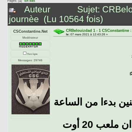
Pages: [
1
]
En bas
Auteur
Sujet: CRBelo
journèe (Lu 10564 fois)
CRBelouizdad 1 - 1 CSConstantine :
CSConstantine.Net
le:
07 mars 2021 à 12:43:26 »
Modérateur
Hors ligne
Messages: 29746
نين بدءا من الساعة
المستضيف شباب بلوزداد على ميدان ملعب 20 أوت