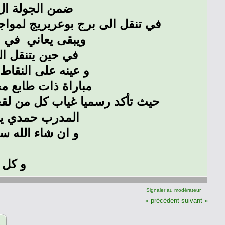
ضمن الجولة ال18 من الدوري المحترف الأول موبيل
في تنقل الى برج بوعريريج لمواجهة
ويبقى يعاني في 
في حين يتنقل الع
و عينه على النقاط 
مباراة ذات طابع م
حيث تأكد رسميا غياب كل من لقج
المدرب حمدي يدرك جي
و ان شاء الله سي
و كل ا
Signaler au modérateur
« précédent
suivant »