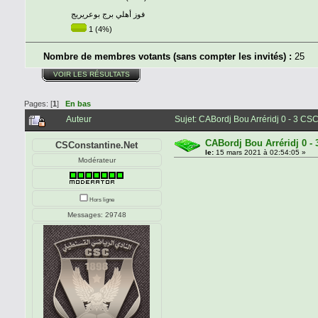
فوز أهلي برج بوعريريج
1 (4%)
Nombre de membres votants (sans compter les invités) :
25
VOIR LES RÉSULTATS
Pages: [
1
]
En bas
Auteur
Sujet: CABordj Bou Arréridj 0 - 3 CS
CABordj Bou Arréridj 0 -
CSConstantine.Net
le:
15 mars 2021 à 02:54:05 »
Modérateur
Hors ligne
Messages: 29748