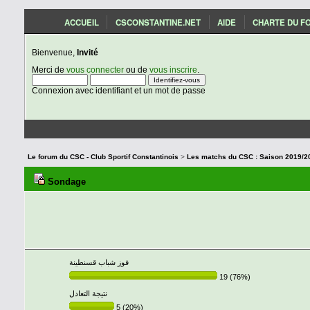
ACCUEIL
CSCONSTANTINE.NET
AIDE
CHARTE DU F
Bienvenue,
Invité
Merci de
vous connecter
ou de
vous inscrire
.
Connexion avec identifiant et un mot de passe
Le forum du CSC - Club Sportif Constantinois
>
Sondage
فوز شباب قسنطينة
19 (76%)
نتيجة التعادل
5 (20%)