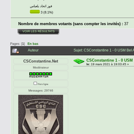
فوز اتحاد بلعباس
3 (8.1%)
Nombre de membres votants (sans compter les invités) :
37
VOIR LES RÉSULTATS
Pages: [
1
]
En bas
Auteur
Sujet: CSConstantine 1 - 0 USM Bel 
CSConstantine 1 - 0 USM 
CSConstantine.Net
le:
19 mars 2021 à 19:03:45 »
Modérateur
Hors ligne
Messages: 29746