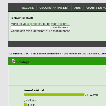
ACCUEIL
CSCONSTANTINE.NET
AIDE
CHARTE DU F
Bienvenue,
Invité
Merci de
vous connecter
ou de
vous inscrire
.
Connexion avec identifiant et un mot de passe
Le forum du CSC - Club Sportif Constantinois
>
Sondage
فوز شباب قسنطينة
34 (91.9%)
نتيجة التعادل
0 (0%)