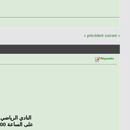
« précédent
suivant »
Répondre
النادي الرياضي الق
على الساعة 15:00 بملعب بن عبد المالك رمضان ضمن الجولة 19