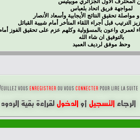
 المحترف الأول الجزائري موبيليس
لمواجهة فريق اتحاد بلعباس
 و مواصلة تحقيق النتائج الأيجابية وأسعاد الأنصار
ز الترتيب قبل أجراء اللقاء المتأخر أمام شبيبة القبائل
قاء لعمري واعون بالمسؤولية وكلهم عزم على تحقيق الفوز أمام
بالتوفيق ان شاء الله
وحظ موفق لرديف العميد