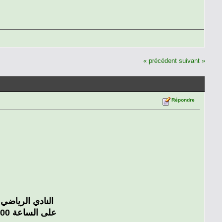
« précédent
suivant »
Répondre
النادي الرياضي الق
على الساعة 15:00 بملعب بن عبد المالك رمضان ضمن الجولة 19