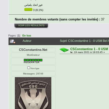
فوز اتحاد بلعباس
3 (8.1%)
Nombre de membres votants (sans compter les invités) :
37
VOIR LES RÉSULTATS
Pages: [
1
]
En bas
Auteur
Sujet: CSConstantine 1 - 0 USM Bel 
CSConstantine 1 - 0 USM 
CSConstantine.Net
le:
19 mars 2021 à 19:03:45 »
Modérateur
Hors ligne
Messages: 29746