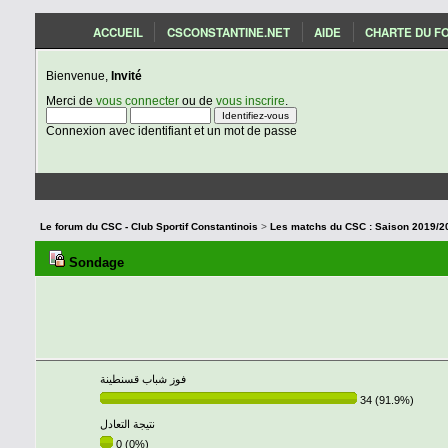
ACCUEIL
CSCONSTANTINE.NET
AIDE
CHARTE DU F
Bienvenue,
Invité
Merci de
vous connecter
ou de
vous inscrire
.
Connexion avec identifiant et un mot de passe
Le forum du CSC - Club Sportif Constantinois
>
Sondage
فوز شباب قسنطينة
34 (91.9%)
نتيجة التعادل
0 (0%)