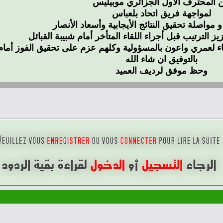
 المحترف الأول الجزائري موبيليس
لمواجهة فريق اتحاد بلعباس
 و مواصلة تحقيق النتائج الأيجابية وأسعاد الأنصار
ز الترتيب قبل أجراء اللقاء المتأخر أمام شبيبة القبائل
قاء لعمري واعون بالمسؤولية وكلهم عزم على تحقيق الفوز أمام
بالتوفيق ان شاء الله
وحظ موفق لرديف العميد