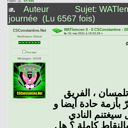
Pages: [
1
]
En bas
Auteur
Sujet: WATle
journée (Lu 6567 fois)
WATlemcen 0 - 0 CSConstantine : 2
CSConstantine.Net
le:
01 mai 2021 à 16:02:29 »
Modérateur Global
Hors ligne
Messages: 16339
لمسان ، الفريق
 بأزمة حادة أيضا و
 سيغتنم النادي
النقاط كاملة ؟ هل