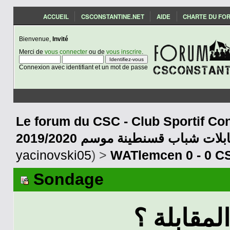
ACCUEIL
CSCONSTANTINE.NET
AIDE
CHARTE DU FO
Bienvenue,
Invité
Merci de
vous connecter
ou de
vous inscrire
.
Connexion avec identifiant et un mot de passe
Le forum du CSC - Club Sportif Con
2019/2020 بلات شباب قسنطينة موسم
yacinovski05
) >
WATlemcen 0 - 0 CS
Sondage
لمقابلة ؟