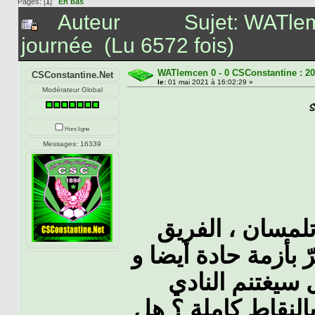
Pages: [
1
]
En bas
Auteur
Sujet: WATle
journée (Lu 6572 fois)
WATlemcen 0 - 0 CSConstantine : 2
CSConstantine.Net
le:
01 mai 2021 à 16:02:29 »
Modérateur Global
Hors ligne
Messages: 16339
لمسان ، الفريق
 بأزمة حادة أيضا و
 سيغتنم النادي
النقاط كاملة ؟ هل