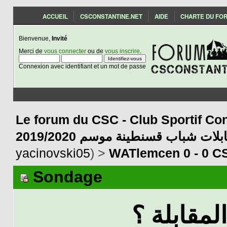
ACCUEIL
CSCONSTANTINE.NET
AIDE
CHARTE DU FO
Bienvenue,
Invité
Merci de
vous connecter
ou de
vous inscrire
.
Connexion avec identifiant et un mot de passe
Le forum du CSC - Club Sportif Con
2019/2020 بلات شباب قسنطينة موسم
yacinovski05
) >
WATlemcen 0 - 0 CS
Sondage
لمقابلة ؟