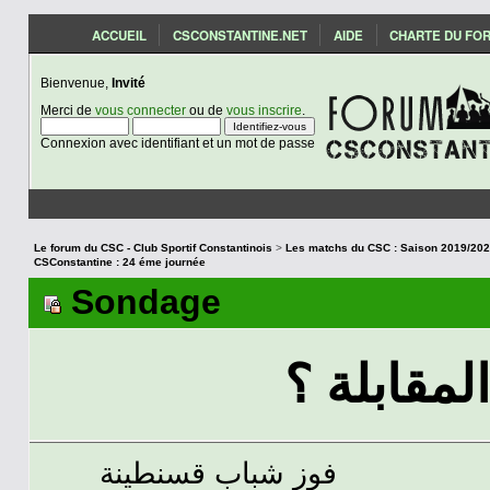
ACCUEIL
CSCONSTANTINE.NET
AIDE
CHARTE DU FO
Bienvenue,
Invité
Merci de
vous connecter
ou de
vous inscrire
.
Connexion avec identifiant et un mot de passe
Le forum du CSC - Club Sportif Constantinois
>
CSConstantine : 24 éme journée
Sondage
لمقابلة ؟
فوز شباب قسنطينة