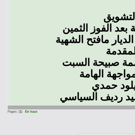
التشويق
بعد الفوز الثمين
لديار مافتح الشهية
لمقدمة
اصمة صبيحة السبت
مواجهة الهامة
لود حمدي
ميد رديف السياسي
Pages: [
1
]
En haut