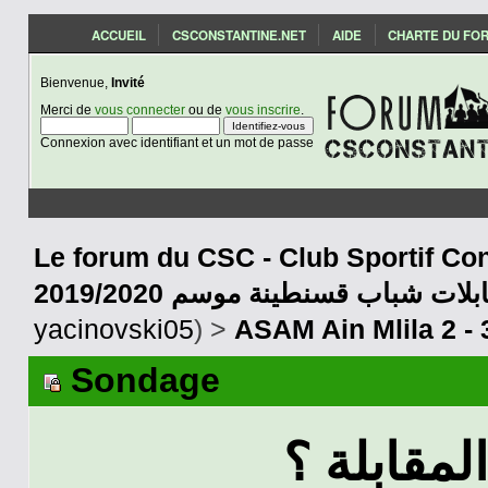
ACCUEIL
CSCONSTANTINE.NET
AIDE
CHARTE DU FO
Bienvenue,
Invité
Merci de
vous connecter
ou de
vous inscrire
.
Connexion avec identifiant et un mot de passe
Le forum du CSC - Club Sportif Con
2019/2020 بلات شباب قسنطينة موسم
yacinovski05
) >
ASAM Ain Mlila 2 -
Sondage
لمقابلة ؟