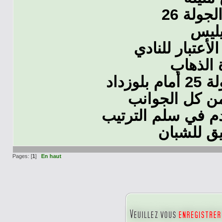
ولة 26
يليس
أعتبار للنادي
 الذهاب
زداد
من كل الجوانب
قدم في سلم الترتيب
ق للشبان
Pages: [
1
]
En haut