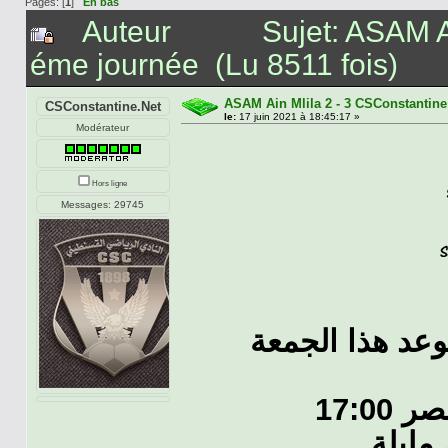
Pages: [
1
]
En bas
Auteur
Sujet: ASAM A
éme journée (Lu 8511 fois)
ASAM Ain Mlila 2 - 3 CSConstantine
CSConstantine.Net
le:
17 juin 2021 à 18:45:17 »
Modérateur
Hors ligne
Messages: 29745
عد هذا الجمعة
17:0
مليلة