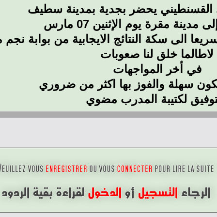
ي القسنطيني يحضر بجدية بمدينة سطيف
 مدينة مقرة يوم الإثنين 07 مارس
يعا الى سكة النتائج الايجابية من بوابة نجم 
لاطالما خلق لنا صعوبات
في أخر المواجهات
تكون سهلة والفوز بها اكثر من ضروري
توفيق لكتيبة المدرب مضوي