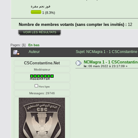
فوز نجم مقرة
1 (8.3%)
Nombre de membres votants (sans compter les invités) :
12
VOIR LES RÉSULTATS
Pages: [
1
]
En bas
Auteur
Sujet: NCMagra 1 - 1 CSConstantine 
NCMagra 1 - 1 CSConstantin
CSConstantine.Net
le:
06 mars 2022 à 23:17:09 »
Modérateur
Hors ligne
Messages: 29746