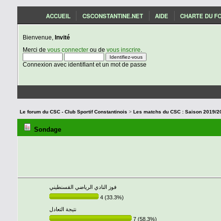
ACCUEIL
CSCONSTANTINE.NET
AIDE
CHARTE DU F
Bienvenue,
Invité
Merci de
vous connecter
ou de
vous inscrire
.
Connexion avec identifiant et un mot de passe
Le forum du CSC - Club Sportif Constantinois
>
Sondage
فوز النادي الرياضي القسنطيني
4 (33.3%)
نتيجة التعادل
7 (58.3%)