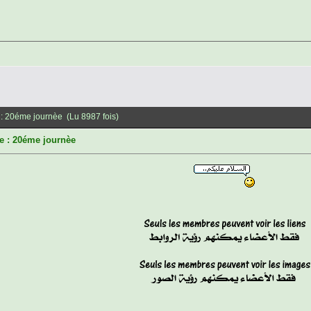
: 20éme journèe (Lu 8987 fois)
e : 20éme journèe