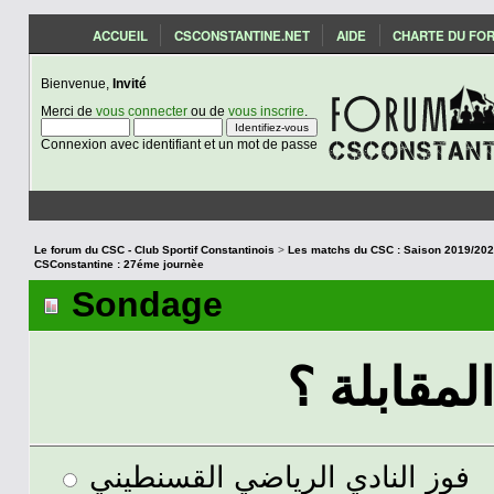
ACCUEIL
CSCONSTANTINE.NET
AIDE
CHARTE DU FO
Bienvenue,
Invité
Merci de
vous connecter
ou de
vous inscrire
.
Connexion avec identifiant et un mot de passe
Le forum du CSC - Club Sportif Constantinois
>
CSConstantine : 27éme journèe
Sondage
لمقابلة ؟
فوز النادي الرياضي القسنطيني