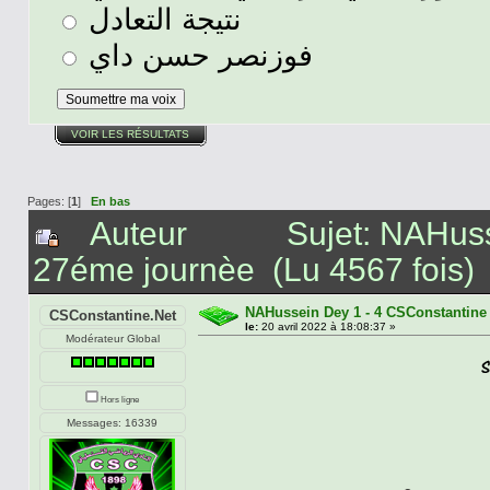
نتيجة التعادل
فوزنصر حسن داي
VOIR LES RÉSULTATS
Pages: [
1
]
En bas
Auteur
Sujet: NAHuss
27éme journèe (Lu 4567 fois)
NAHussein Dey 1 - 4 CSConstantine
CSConstantine.Net
le:
20 avril 2022 à 18:08:37 »
Modérateur Global
Hors ligne
Messages: 16339