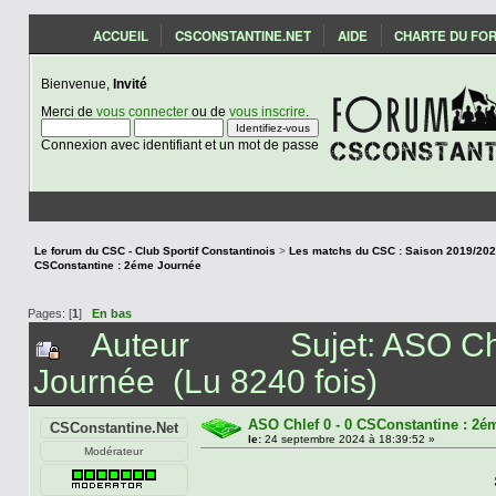
ACCUEIL
CSCONSTANTINE.NET
AIDE
CHARTE DU FO
Bienvenue,
Invité
Merci de
vous connecter
ou de
vous inscrire
.
Connexion avec identifiant et un mot de passe
Le forum du CSC - Club Sportif Constantinois
>
CSConstantine : 2éme Journée
Pages: [
1
]
En bas
Auteur
Sujet: ASO Ch
Journée (Lu 8240 fois)
ASO Chlef 0 - 0 CSConstantine : 2é
CSConstantine.Net
le:
24 septembre 2024 à 18:39:52 »
Modérateur