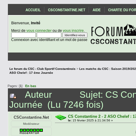
ACCUEIL
CSCONSTANTINE.NET
AIDE
CHARTE DU FO
Bienvenue,
Invité
Merci de
vous connecter
ou de
vous inscrire
.
Connexion avec identifiant et un mot de passe
Le forum du CSC - Club Sportif Constantinois
>
ASO Chelef : 17 éme Journée
Pages: [
1
]
En bas
Auteur
Sujet: CS Con
Journée (Lu 7246 fois)
CS Constantine 2 - 2 ASO Chelef : 
CSConstantine.Net
le:
15 février 2025 à 21:34:56 »
Modérateur