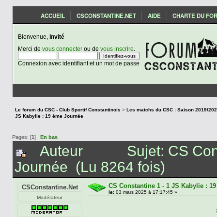
ACCUEIL
CSCONSTANTINE.NET
AIDE
CHARTE DU FO
Bienvenue,
Invité
Merci de
vous connecter
ou de
vous inscrire
.
Connexion avec identifiant et un mot de passe
Le forum du CSC - Club Sportif Constantinois
>
JS Kabylie : 19 éme Journée
Pages: [
1
]
En bas
Auteur
Sujet: CS Con
Journée (Lu 8264 fois)
CS Constantine 1 - 1 JS Kabylie : 1
CSConstantine.Net
le:
03 mars 2025 à 17:17:45 »
Modérateur