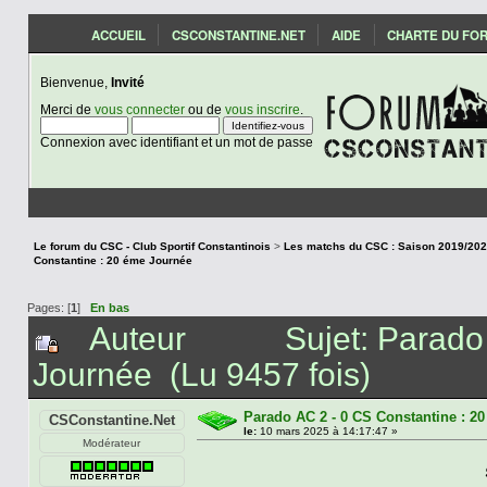
ACCUEIL
CSCONSTANTINE.NET
AIDE
CHARTE DU FO
Bienvenue,
Invité
Merci de
vous connecter
ou de
vous inscrire
.
Connexion avec identifiant et un mot de passe
Le forum du CSC - Club Sportif Constantinois
>
Constantine : 20 éme Journée
Pages: [
1
]
En bas
Auteur
Sujet: Parado
Journée (Lu 9457 fois)
Parado AC 2 - 0 CS Constantine : 2
CSConstantine.Net
le:
10 mars 2025 à 14:17:47 »
Modérateur