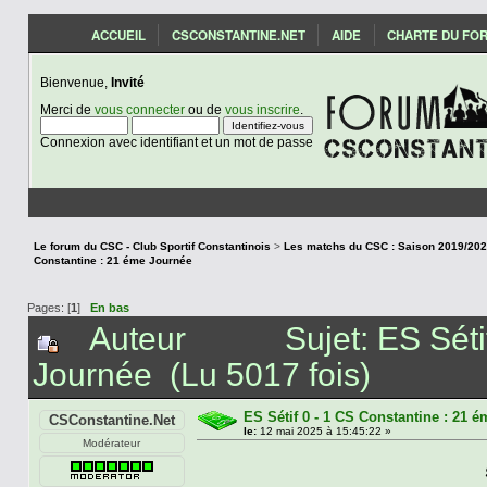
ACCUEIL
CSCONSTANTINE.NET
AIDE
CHARTE DU FO
Bienvenue,
Invité
Merci de
vous connecter
ou de
vous inscrire
.
Connexion avec identifiant et un mot de passe
Le forum du CSC - Club Sportif Constantinois
>
Constantine : 21 éme Journée
Pages: [
1
]
En bas
Auteur
Sujet: ES Sét
Journée (Lu 5017 fois)
ES Sétif 0 - 1 CS Constantine : 21 
CSConstantine.Net
le:
12 mai 2025 à 15:45:22 »
Modérateur