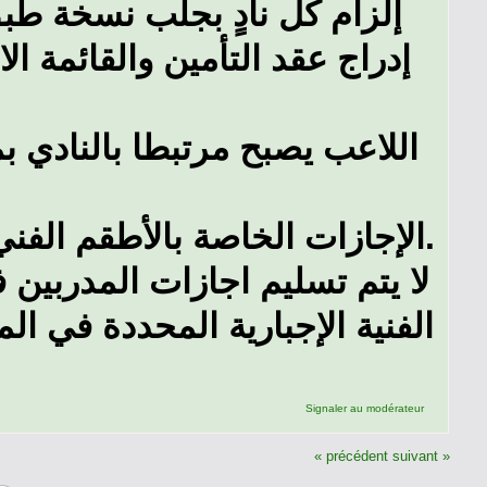
إلزام كل نادٍ بجلب نسخة طب
إدراج عقد التأمين والقائمة ا
اللاعب يصبح مرتبطا بالنادي 
الإجازات الخاصة بالأطقم الفني، الإداري، والطبي إلزامية للتواجد على دكة البدلاء.
لا يتم تسليم اجازات المدربين
Signaler au modérateur
« précédent
suivant »