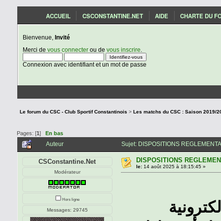
ACCUEIL
CSCONSTANTINE.NET
AIDE
CHARTE DU F
Bienvenue,
Invité
Merci de
vous connecter
ou de
vous inscrire
.
Connexion avec identifiant et un mot de passe
Le forum du CSC - Club Sportif Constantinois
>
Pages: [
1
]
En bas
Auteur
Sujet: DISPOSITIONS REGLEMENTAI
DISPOSITIONS REGLEMENT
CSConstantine.Net
le:
14 août 2025 à 18:15:45 »
Modérateur
Hors ligne
لكترونية
Messages: 29745