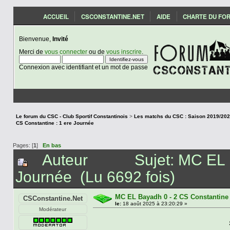
ACCUEIL
CSCONSTANTINE.NET
AIDE
CHARTE DU FO
Bienvenue,
Invité
Merci de
vous connecter
ou de
vous inscrire
.
Connexion avec identifiant et un mot de passe
Le forum du CSC - Club Sportif Constantinois
>
CS Constantine : 1 ere Journée
Pages: [
1
]
En bas
Auteur
Sujet: MC EL 
Journée (Lu 6692 fois)
MC EL Bayadh 0 - 2 CS Constantine 
CSConstantine.Net
le:
18 août 2025 à 23:20:29 »
Modérateur