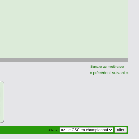
Signaler au modérateur
« précédent
suivant »
Aller à: