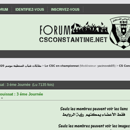
ORUM
IDENTIFIEZ-VOUS
INSCRIVEZ-VOUS
Les matchs du CSC : Saison 2019/2020 مقابلات شباب قسنطينة موسم
>
Le CSC en championnat
(Modérateur:
yacinovski05
) >
CS Cons
sat : 3 éme Journée (Lu 7135 fois)
ouissat : 3 éme Journée
 »