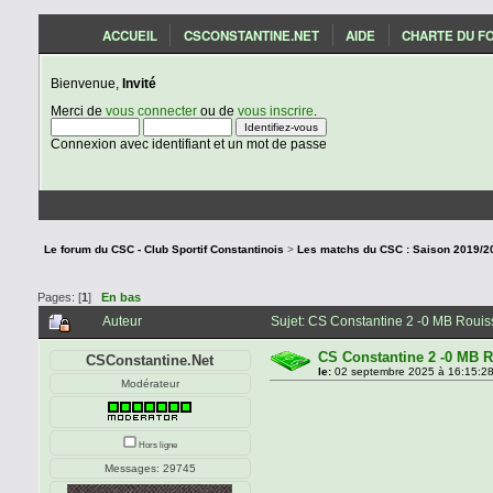
ACCUEIL
CSCONSTANTINE.NET
AIDE
CHARTE DU F
Bienvenue,
Invité
Merci de
vous connecter
ou de
vous inscrire
.
Connexion avec identifiant et un mot de passe
Le forum du CSC - Club Sportif Constantinois
>
Pages: [
1
]
En bas
Auteur
Sujet: CS Constantine 2 -0 MB Rouis
CS Constantine 2 -0 MB R
CSConstantine.Net
le:
02 septembre 2025 à 16:15:28
Modérateur
Hors ligne
Messages: 29745