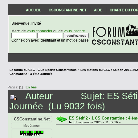
ACCUEIL
CSCONSTANTINE.NET
AIDE
CHARTE DU FO
Bienvenue,
Invité
Merci de
vous connecter
ou de
vous inscrire
.
Connexion avec identifiant et un mot de passe
Le forum du CSC - Club Sportif Constantinois
>
Constantine : 4 éme Journée
Pages: [
1
]
En bas
Auteur
Sujet: ES Sét
Journée (Lu 9032 fois)
ES Sétif 2 - 1 CS Constantine : 4 é
CSConstantine.Net
le:
07 septembre 2025 à 11:39:16 »
Modérateur