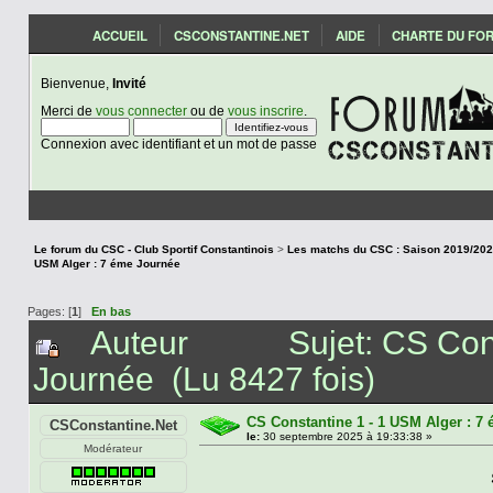
ACCUEIL
CSCONSTANTINE.NET
AIDE
CHARTE DU FO
Bienvenue,
Invité
Merci de
vous connecter
ou de
vous inscrire
.
Connexion avec identifiant et un mot de passe
Le forum du CSC - Club Sportif Constantinois
>
USM Alger : 7 éme Journée
Pages: [
1
]
En bas
Auteur
Sujet: CS Con
Journée (Lu 8427 fois)
CS Constantine 1 - 1 USM Alger : 7
CSConstantine.Net
le:
30 septembre 2025 à 19:33:38 »
Modérateur