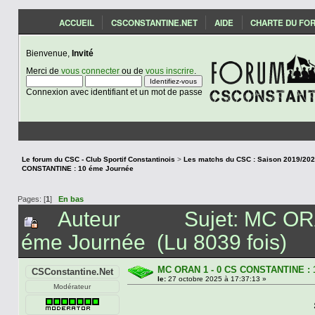
ACCUEIL
CSCONSTANTINE.NET
AIDE
CHARTE DU FO
Bienvenue,
Invité
Merci de
vous connecter
ou de
vous inscrire
.
Connexion avec identifiant et un mot de passe
Le forum du CSC - Club Sportif Constantinois
>
CONSTANTINE : 10 éme Journée
Pages: [
1
]
En bas
Auteur
Sujet: MC O
éme Journée (Lu 8039 fois)
MC ORAN 1 - 0 CS CONSTANTINE : 
CSConstantine.Net
le:
27 octobre 2025 à 17:37:13 »
Modérateur