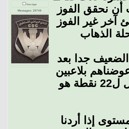
ب أن نحقق الفوز
Hors ligne
Messages: 29749
ئ آخر غير الفوز
 الضعيف جدا بعد
وضناهم بلاعبين
دون المستوى أعتقد أن الوصول ل22 نقطة هو
ستوى إذا أردنا