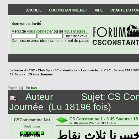
ACCUEIL
CSCONSTANTINE.NET
AIDE
CHARTE DU FO
Bienvenue,
Invité
Merci de
vous connecter
ou de
vous inscrire
.
Connexion avec identifiant et un mot de passe
Le forum du CSC - Club Sportif Constantinois
>
JS Saoura : 15 éme Journée
Pages: [
1
]
En bas
Auteur
Sujet: CS Con
Journée (Lu 18196 fois)
CS Constantine 1 - 0 JS Saoura : 1
CSConstantine.Net
le:
06 janvier 2026 à 10:14:20 »
Modérateur
خسرنا ثلاث نقاط