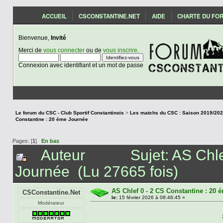
ACCUEIL
CSCONSTANTINE.NET
AIDE
CHARTE DU FO
Bienvenue,
Invité
Merci de
vous connecter
ou de
vous inscrire
.
Connexion avec identifiant et un mot de passe
Le forum du CSC - Club Sportif Constantinois
>
Constantine : 20 éme Journée
Pages: [
1
]
En bas
Auteur
Sujet: AS Chl
Journée (Lu 27665 fois)
AS Chlef 0 - 2 CS Constantine : 20
CSConstantine.Net
le:
15 février 2026 à 08:46:45 »
Modérateur