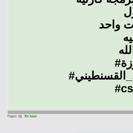
ت واحد
ه
#ة
#القسنطيني
#cs
Pages: [
1
]
En haut