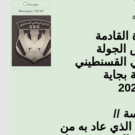
Hors ligne
Messages: 29748
 الجولة
ضي القسنطيني
 بجاية
 الذي عاد به من