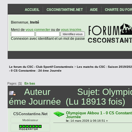
ACCUEIL
CSCONSTANTINE.NET
AIDE
CHARTE DU FO
Bienvenue,
Invité
Merci de
vous connecter
ou de
vous inscrire
.
Connexion avec identifiant et un mot de passe
Le forum du CSC - Club Sportif Constantinois
>
- 0 CS Constantine : 24 éme Journée
Pages: [
1
]
En bas
Auteur
Sujet: Olympi
éme Journée (Lu 18913 fois)
Olympique Akbou 1 - 0 CS Constant
CSConstantine.Net
Journée
Modérateur
le:
14 mars 2026 à 06:16:51 »