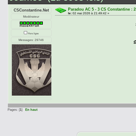
Paradou AC 5 - 3 CS Constantine : 
CSConstantine.Net
le:
02 mai 2026 à 21:49:42 »
Modérateur
Hors ligne
Messages: 29746
Pages: [
1
]
En haut