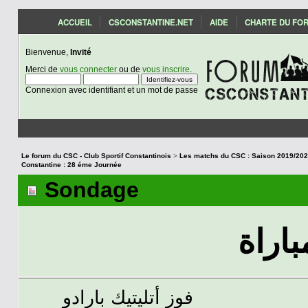
ACCUEIL
CSCONSTANTINE.NET
AIDE
CHARTE DU FO
Bienvenue,
Invité
Merci de
vous connecter
ou de
vous inscrire
.
Connexion avec identifiant et un mot de passe
Le forum du CSC - Club Sportif Constantinois
>
Constantine : 28 éme Journée
Sondage
باراة
فوز أتليتيك بارادو