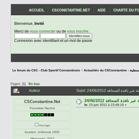
ACCUEIL
CSCONSTANTINE.NET
AIDE
CHARTE DU F
Bienvenue,
Invité
Merci de
vous connecter
ou de
vous inscrire
.
Connexion avec identifiant et un mot de passe
ار شباب قسنطينة
>
Le forum du CSC - Club Sportif Constantinois
Pages: [
1
]
En bas
Auteur
افذة الصحافة 24/06/2012
CSConstantine.Net
le:
23 juin 2012 à 23:48:10 »
Forumiste Nachet
Hors ligne
location: el-khroub 1600
Messages: 2542