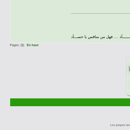
ــــــــآد .... فهل من منافس يا حســـآد
Pages: [
1
]
En haut
Les propos te