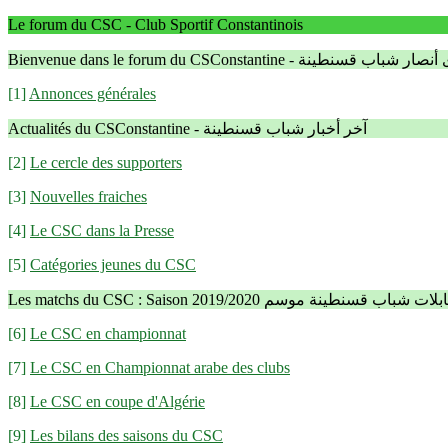
Le forum du CSC - Club Sportif Constantinois
Bienvenue dans le forum du CSConstantine - نة
[1]
Annonces générales
Actualités du CSConstantine - آخر أخبار شباب قسنطينة
[2]
Le cercle des supporters
[3]
Nouvelles fraiches
[4]
Le CSC dans la Presse
[5]
Catégories jeunes du CSC
Les matchs du CSC : Saison 2019/2020 ت شباب قسنطينة موسم
[6]
Le CSC en championnat
[7]
Le CSC en Championnat arabe des clubs
[8]
Le CSC en coupe d'Algérie
[9]
Les bilans des saisons du CSC