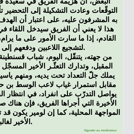
البعض، أن هزيمة الفريق في سعيدة قد 
التوقّعات وعادت التشكيلة إلى التحضير تأه
به المشرفون عليه، على اعتبار أن الهدف 
هذا لا يعني أن الفريق سيدخل اللقاء ف
القادم، إذا ما سارت الأمور على ما يرام
لتشجيع اللاعبين ودفعهم إلى العطاء للإبقاء على ورقة المرور إلى الدور القادم بعنابة.
من جهته، يتنقّل، اليوم، شباب قسنطينة 
المقبل، وتدارك التعثّـر الأخير المسجّ
يملك جلّ التعداد تحت يديه، ومنهم ياسين
مقابل استمرار غياب لاعب الوسط بن حا
يواصل التدرّب على انفراد، في انتظار 
الأخيرة التي أجراها الفريق، فإن هناك 
المواجهة المحلية، كما إن لومير يكون ق
الأخير لغالبية تعداد اتحاد عنابة ومستواهم الفني.
Signaler au modérateur