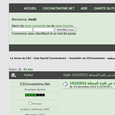
ACCUEIL
CSCONSTANTINE.NET
AIDE
CHARTE DU F
Bienvenue,
Invité
Merci de
vous connecter
ou de
vous inscrire
.
Connexion avec identifiant et un mot de passe
ار شباب قسنطينة
>
Le forum du CSC - Club Sportif Constantinois
Pages: [
1
]
En bas
Auteur
CSConstantine.Net
le:
13 décembre 2012 à 23:50:03 »
Forumiste Nachet
Hors ligne
location: el-khroub 1600
Messages: 2542