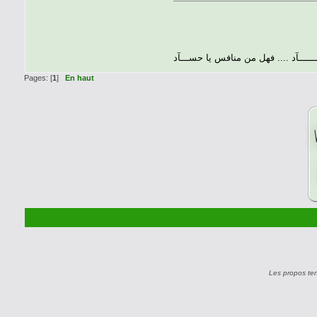
ــــــــآد .... فهل من منافس يا حســـآد
Pages: [
1
]
En haut
Les propos te