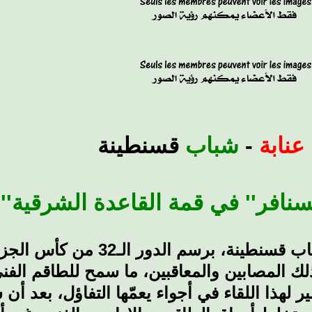
 عنابة
-
شباب
قسنطينة
''السنافر'' في قمة القاعدة الشرقية
يدخل فريق اتحاد عنابة لقاء اليوم أمام شباب
ك المصابين والمعاقبين، ما سمح للطاقم الفني،
لهذا اللقاء في أجواء يعمّها التفاؤل، بعد أن س