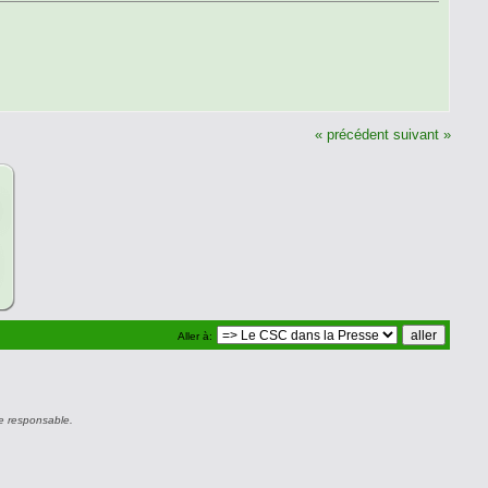
« précédent
suivant »
Aller à:
e responsable.