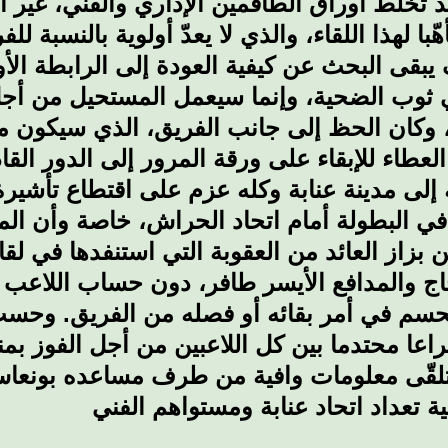
تخلط أوراق الطاقمين الإداري والفني، غير أ
ّبا لهذا اللقاء، والذي لا يعدّ أولوية بالنسبة 
يبقى البحث عن كيفية العودة إلى الرابطة الأ
ي ثوب الضحية، وإنما سيعمل المستحيل من أجل ا
، وكان الحظ إلى جانب الفريق، الذي سيكون مدع
إلى مدينة عنابة وكله عزم على اقتطاع تأشيرة ا
ل في البطولة أمام اتحاد الحراش، خاصة وأن ال
 بزاز العائد من العقوبة التي استنفدها في لق
ج والمدافع الأيسر طافر، دون حساب اللاعب 
الحسم في أمر بقائه أو فصله من الفريق. وحس
صراعا محتدما بين كل اللاعبين من أجل الفوز
د تلقّى معلومات وافية من طرف مساعده بونع