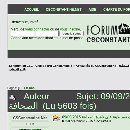
ACCUEIL
CSCONSTANTINE.NET
AIDE
CHARTE DU FO
Bienvenue,
Invité
Merci de
vous connecter
ou de
vous inscrire
.
Connexion avec identifiant et un mot de passe
Le forum du CSC - Club Sportif Constantinois
>
Actualités du CSCon
نافذة الصحافة
Pages: [
1
]
En bas
Auteur
Sujet: 09/09/2015 قسنطينة على نافذة
الصحافة (Lu 5603 fois)
09/09/2015 سنطينة على نافذة الصحافة
CSConstantine.Net
le:
08 septembre 2015 à 22:14:54 »
~ TEAM ~