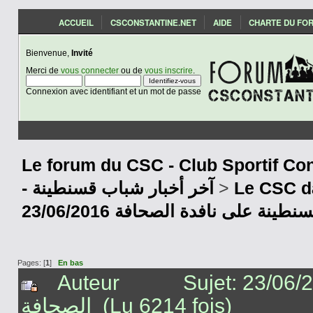
ACCUEIL
CSCONSTANTINE.NET
AIDE
CHARTE DU FO
Bienvenue,
Invité
Merci de
vous connecter
ou de
vous inscrire
.
Connexion avec identifiant et un mot de passe
Le forum du CSC - Club Sportif Con
- آخر أخبار شباب قسنطينة
>
Le CSC d
23/06/2016 نة على نافدة الصحافة
Pages: [
1
]
En bas
Auteur
Sujet: 23/06/2016 قسنطينة على نافدة
الصحافة (Lu 6214 fois)