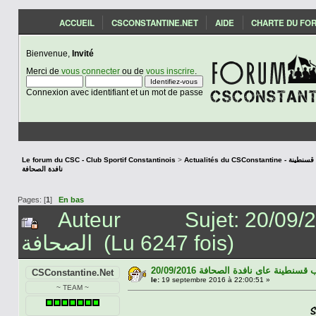
ACCUEIL
CSCONSTANTINE.NET
AIDE
CHARTE DU FO
Bienvenue,
Invité
Merci de
vous connecter
ou de
vous inscrire
.
Connexion avec identifiant et un mot de passe
Le forum du CSC - Club Sportif Constantinois
>
Actualités du CSCon
نافدة الصحافة
Pages: [
1
]
En bas
Auteur
Sujet: 20/09/2016 قسنطينة عاى نافدة
الصحافة (Lu 6247 fois)
20/09/2016 سنطينة عاى نافدة الصحافة
CSConstantine.Net
le:
19 septembre 2016 à 22:00:51 »
~ TEAM ~