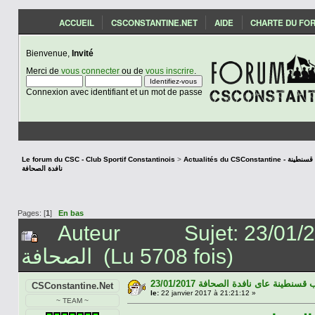
ACCUEIL
CSCONSTANTINE.NET
AIDE
CHARTE DU FO
Bienvenue,
Invité
Merci de
vous connecter
ou de
vous inscrire
.
Connexion avec identifiant et un mot de passe
Le forum du CSC - Club Sportif Constantinois
>
Actualités du CSCon
نافدة الصحافة
Pages: [
1
]
En bas
Auteur
Sujet: 23/01/2017 قسنطينة عاى نافدة
الصحافة (Lu 5708 fois)
23/01/2017 سنطينة عاى نافدة الصحافة
CSConstantine.Net
le:
22 janvier 2017 à 21:21:12 »
~ TEAM ~