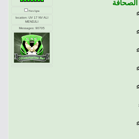
الصحافة
Hors ligne
location: UV 17 NV ALI
MENDJLI
Messages: 90705