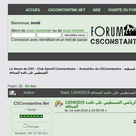
ACCUEIL
CSCONSTANTINE.NET
AIDE
CHARTE DU FO
Bienvenue,
Invité
Merci de
vous connecter
ou de
vous inscrire
.
Connexion avec identifiant et un mot de passe
Le forum du CSC - Club Sportif Constantinois
>
Actualités du CSCon
القسنطيني على نافدة الصحافة
Pages: [
1
]
En bas
Auteur
13/04/2019 اخبار النادي الرياضي القسنطيني على نافدة
CSConstantine.Net
الصحافة
~ TEAM ~
le:
12 avril 2019 à 19:55:55 »
Hors ligne
location: UV 17 NV ALI