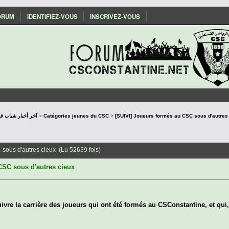
ORUM
IDENTIFIEZ-VOUS
INSCRIVEZ-VOUS
SConstantine - آخر أخبار شباب قسنطينة
>
Catégories jeunes du CSC
>
[SUIVI] Joueurs formés au CSC sous d'autres
 sous d'autres cieux (Lu 52639 fois)
CSC sous d'autres cieux
ivre la carrière des joueurs qui ont été formés au CSConstantine, et qui