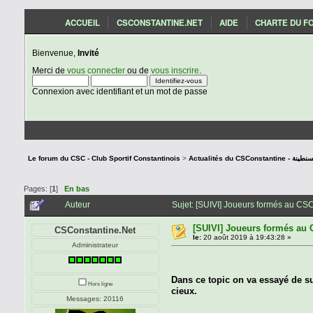
ACCUEIL
CSCONSTANTINE.NET
AIDE
CHARTE DU F
Bienvenue,
Invité
Merci de
vous connecter
ou de
vous inscrire
.
Connexion avec identifiant et un mot de passe
Le forum du CSC - Club Sportif Constantinois
>
Actualités du C
Pages: [
1
]
En bas
Auteur
Sujet: [SUIVI] Joueurs formés au CSC
[SUIVI] Joueurs formés au 
CSConstantine.Net
le:
20 août 2019 à 19:43:28 »
Administrateur
Dans ce topic on va essayé de su
Hors ligne
cieux.
Messages: 20116