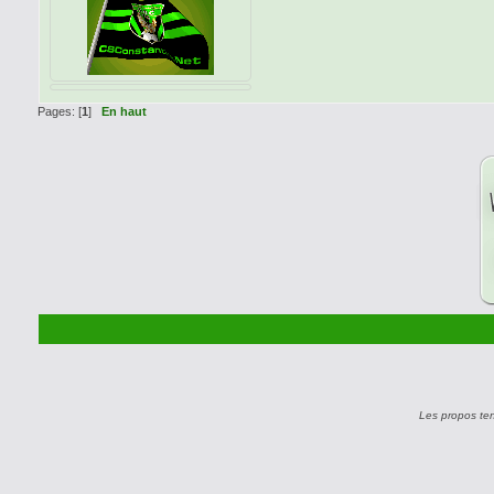
Pages: [
1
]
En haut
Les propos te