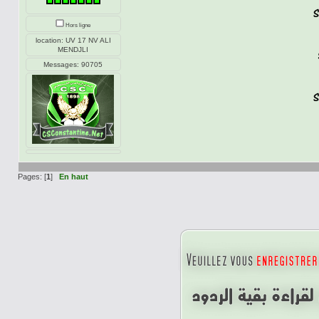
Hors ligne
location: UV 17 NV ALI
MENDJLI
Messages: 90705
Pages: [
1
]
En haut