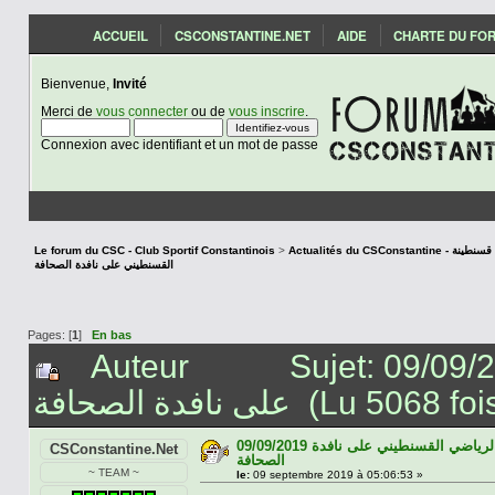
ACCUEIL
CSCONSTANTINE.NET
AIDE
CHARTE DU FO
Bienvenue,
Invité
Merci de
vous connecter
ou de
vous inscrire
.
Connexion avec identifiant et un mot de passe
Le forum du CSC - Club Sportif Constantinois
>
Actualités du CSCon
القسنطيني على نافدة الصحافة
Pages: [
1
]
En bas
Auteur
Sujet: 09/09/2019  الرياضي القسنطيني
على نافدة الصحافة (Lu 5068 fo
09/09/2019 اخبار النادي الرياضي القسنطيني على نافدة
CSConstantine.Net
الصحافة
~ TEAM ~
le:
09 septembre 2019 à 05:06:53 »