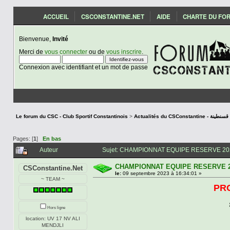
ACCUEIL
CSCONSTANTINE.NET
AIDE
CHARTE DU FO
Bienvenue,
Invité
Merci de
vous connecter
ou de
vous inscrire
.
Connexion avec identifiant et un mot de passe
Le forum du CSC - Club Sportif Constantinois
>
Actualités du CSCon
Pages: [
1
]
En bas
Auteur
Sujet: CHAMPIONNAT EQUIPE RESERVE 2023
CHAMPIONNAT EQUIPE RESERVE 2
CSConstantine.Net
le:
09 septembre 2023 à 16:34:01 »
~ TEAM ~
PR
Hors ligne
location: UV 17 NV ALI
MENDJLI