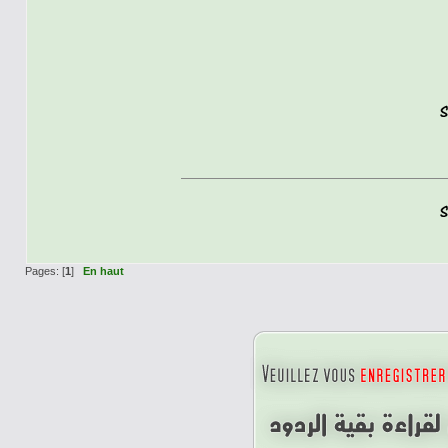
Pages: [
1
]
En haut