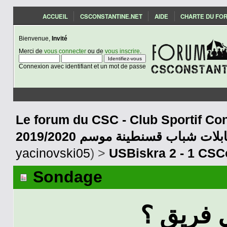
ACCUEIL
CSCONSTANTINE.NET
AIDE
CHARTE DU FO
Bienvenue,
Invité
Merci de
vous connecter
ou de
vous inscrire
.
Connexion avec identifiant et un mot de passe
Le forum du CSC - Club Sportif Con
2019/2020 بلات شباب قسنطينة موسم
yacinovski05
) >
USBiskra 2 - 1 CSC
Sondage
فريق ؟