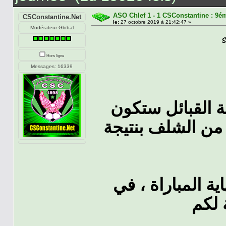
ASO Chlef 1 - 1 CSConstantine : 9é
CSConstantine.Net
le:
27 octobre 2019 à 21:42:47 »
Modérateur Global
Hors ligne
Messages: 16339
ة القبائل ستكون
 من الشلف بنتيجة
ية المباراة ، في
 لكم