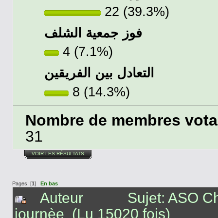
22 (39.3%)
فوز جمعية الشلف
4 (7.1%)
التعادل بين الفريقين
8 (14.3%)
Nombre de membres votant
31
VOIR LES RÉSULTATS
Pages: [
1
]
En bas
Auteur
Sujet: ASO Ch
journèe (Lu 15020 fois)