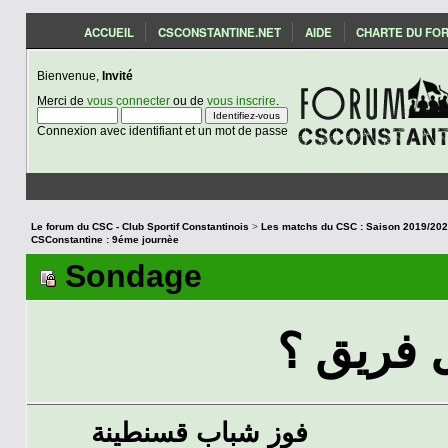
ACCUEIL
CSCONSTANTINE.NET
AIDE
CHARTE DU FO
Bienvenue,
Invité
Merci de
vous connecter
ou de
vous inscrire
.
Connexion avec identifiant et un mot de passe
Le forum du CSC - Club Sportif Constantinois
>
CSConstantine : 9éme journèe
Sondage
فريق ؟
فوز شباب قسنطينة