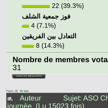
22 (39.3%)
فوز جمعية الشلف
4 (7.1%)
التعادل بين الفريقين
8 (14.3%)
Nombre de membres votant
31
VOIR LES RÉSULTATS
Pages: [
1
]
En bas
Auteur
Sujet: ASO Ch
journèe (Lu 15023 fois)