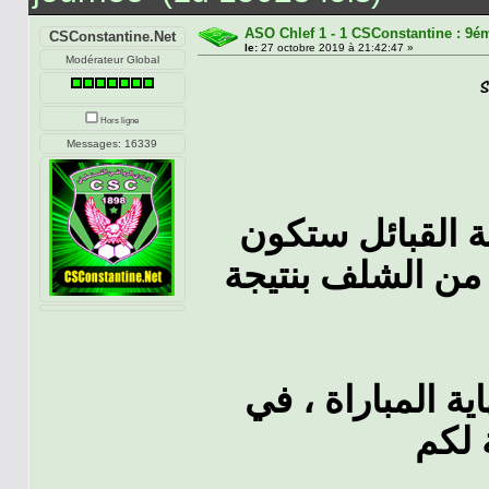
ASO Chlef 1 - 1 CSConstantine : 9é
CSConstantine.Net
le:
27 octobre 2019 à 21:42:47 »
Modérateur Global
Hors ligne
Messages: 16339
ة القبائل ستكون
 من الشلف بنتيجة
ية المباراة ، في
 لكم