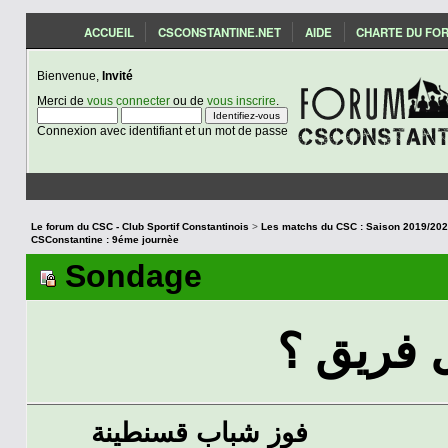
ACCUEIL
CSCONSTANTINE.NET
AIDE
CHARTE DU FO
Bienvenue,
Invité
Merci de
vous connecter
ou de
vous inscrire
.
Connexion avec identifiant et un mot de passe
Le forum du CSC - Club Sportif Constantinois
>
CSConstantine : 9éme journèe
Sondage
فريق ؟
فوز شباب قسنطينة