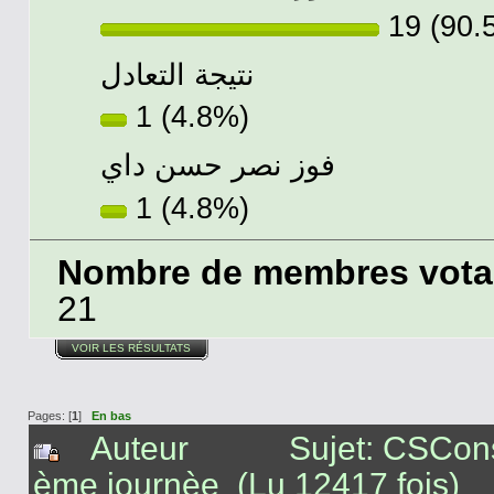
19 (90.
نتيجة التعادل
1 (4.8%)
فوز نصر حسن داي
1 (4.8%)
Nombre de membres votant
21
VOIR LES RÉSULTATS
Pages: [
1
]
En bas
Auteur
Sujet: CSCons
ème journèe (Lu 12417 fois)