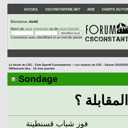
ACCUEIL
CSCONSTANTINE.NET
AIDE
CHARTE DU FO
Bienvenue,
Invité
Merci de
vous connecter
ou de
vous inscrire
.
Connexion avec identifiant et un mot de passe
Le forum du CSC - Club Sportif Constantinois
>
NAHussein Dey : 16 ème journèe
Sondage
لمقابلة ؟
فوز شباب قسنطينة