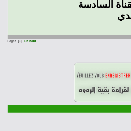
قناة السادسة
دي
Pages: [
1
]
En haut