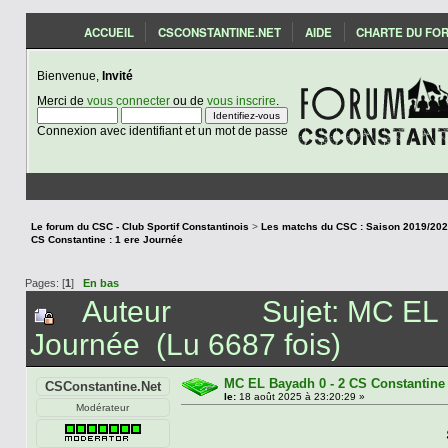
ACCUEIL
CSCONSTANTINE.NET
AIDE
CHARTE DU FO
Bienvenue,
Invité
Merci de
vous connecter
ou de
vous inscrire
.
Connexion avec identifiant et un mot de passe
Le forum du CSC - Club Sportif Constantinois
>
CS Constantine : 1 ere Journée
Pages: [
1
]
En bas
Auteur
Sujet: MC EL 
Journée (Lu 6687 fois)
MC EL Bayadh 0 - 2 CS Constantine 
CSConstantine.Net
le:
18 août 2025 à 23:20:29 »
Modérateur