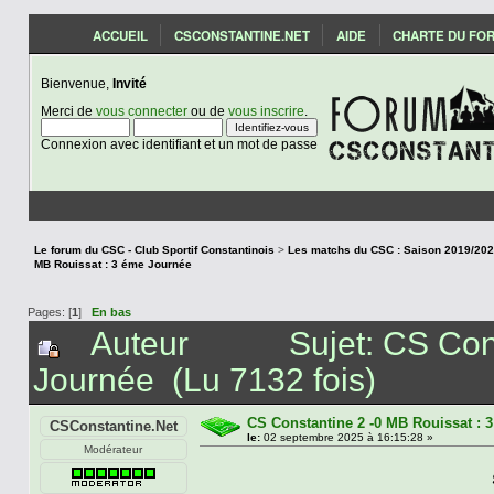
ACCUEIL
CSCONSTANTINE.NET
AIDE
CHARTE DU FO
Bienvenue,
Invité
Merci de
vous connecter
ou de
vous inscrire
.
Connexion avec identifiant et un mot de passe
Le forum du CSC - Club Sportif Constantinois
>
MB Rouissat : 3 éme Journée
Pages: [
1
]
En bas
Auteur
Sujet: CS Con
Journée (Lu 7132 fois)
CS Constantine 2 -0 MB Rouissat : 
CSConstantine.Net
le:
02 septembre 2025 à 16:15:28 »
Modérateur