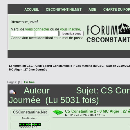
ACCUEIL
CSCONSTANTINE.NET
AIDE
CHARTE DU FO
Bienvenue,
Invité
Merci de
vous connecter
ou de
vous inscrire
.
Connexion avec identifiant et un mot de passe
Le forum du CSC - Club Sportif Constantinois
>
MC Alger : 27 éme Journée
Pages: [
1
]
En bas
Auteur
Sujet: CS Con
Journée (Lu 5031 fois)
CS Constantine 2 - 0 MC Alger : 27
CSConstantine.Net
le:
12 avril 2026 à 06:47:15 »
Modérateur