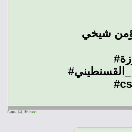
ؤمن شيخي
#ة
#القسنطيني
#cs
Pages: [
1
]
En haut