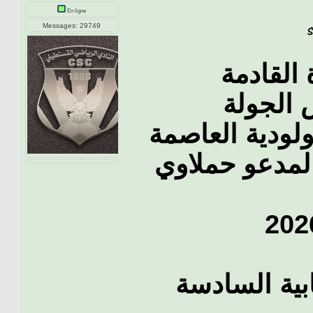
En ligne
Messages: 29749
 الجولة
لودية العاصمة
لمدعو حملاوي