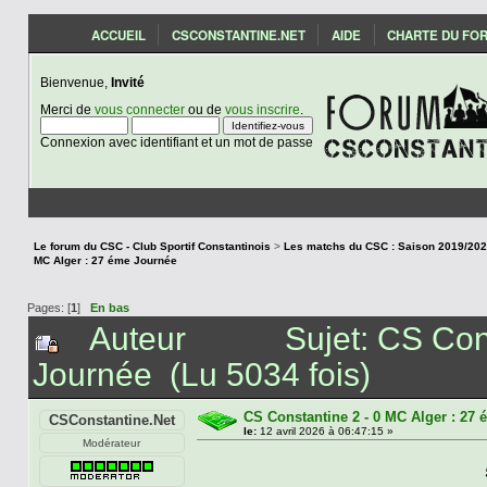
ACCUEIL
CSCONSTANTINE.NET
AIDE
CHARTE DU FO
Bienvenue,
Invité
Merci de
vous connecter
ou de
vous inscrire
.
Connexion avec identifiant et un mot de passe
Le forum du CSC - Club Sportif Constantinois
>
MC Alger : 27 éme Journée
Pages: [
1
]
En bas
Auteur
Sujet: CS Con
Journée (Lu 5034 fois)
CS Constantine 2 - 0 MC Alger : 27
CSConstantine.Net
le:
12 avril 2026 à 06:47:15 »
Modérateur