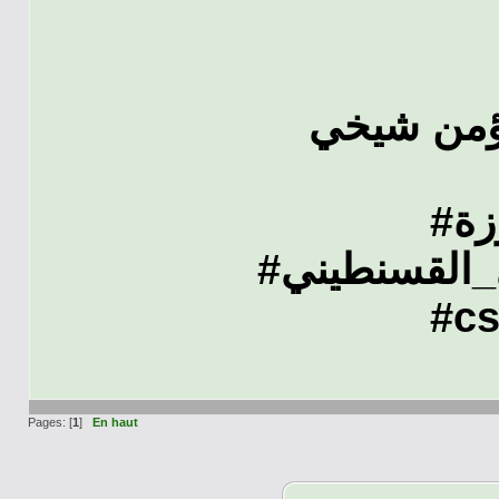
ؤمن شيخي
#ة
#القسنطيني
#cs
Pages: [
1
]
En haut