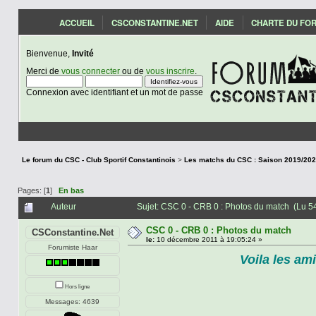
ACCUEIL
CSCONSTANTINE.NET
AIDE
CHARTE DU FO
Bienvenue,
Invité
Merci de
vous connecter
ou de
vous inscrire
.
Connexion avec identifiant et un mot de passe
Le forum du CSC - Club Sportif Constantinois
>
Pages: [
1
]
En bas
Auteur
Sujet: CSC 0 - CRB 0 : Photos du match (Lu 54
CSC 0 - CRB 0 : Photos du match
CSConstantine.Net
le:
10 décembre 2011 à 19:05:24 »
Forumiste Haar
Voila les a
Hors ligne
Messages: 4639