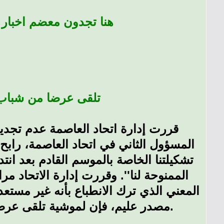
هنا تجدون معضم اخبار
تلقى عرضا من شباب
قررت إدارة اتحاد العاصمة عدم تجديد
المسؤول الثاني في اتحاد العاصمة، رابح ح
تشكيلتنا الخاصة بالموسم القادم بعد ان
الممنوحة لنا''. وقررت إدارة الاتحاد مرا
المعني الذي ترك الانطباع بأنه غير مستع
مصدر عليم، فإن لموشية تلقى عرضا مغريا من شباب قسنطينة، وسيمضي لـ''السنافر'' خلال أيام.