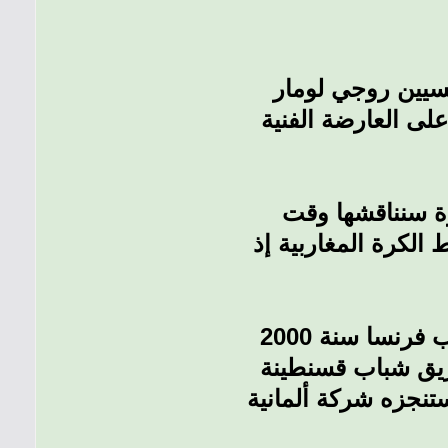
صرح مسؤول الاستثمار في شباب قسنطينة محمد بوالحبيب أمس، بأن المدربين الفرنسيين روجي لومار
لى العارضة الفنية
رة سنناقشها وقت
الكرة المغاربية إذ
واستنادا إلى بولحبيب سيتولى روجي لومار (71 سنة) المتوج بكأس أمم أوروبا مع منتخب فرنسا سنة 2000
لى مركز تكوين فريق شباب قسنطينة
ة، ويتربع على 3 هكتارات، والذي ستنجزه شركة ألمانية