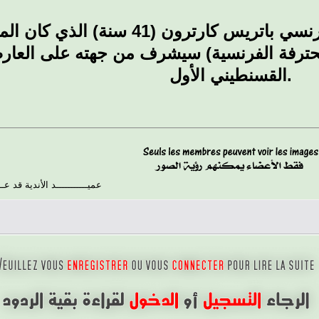
وحسب ذات المسؤول فإن المدرب الفرنسي باتريس ك
حترفة الفرنسية) سيشرف من جهته على العارضة
القسنطيني الأول.
عميـــــــــــد الأندية قد ع