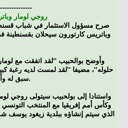
---------------
روجي لومار وبات
وباتريس كارتورون سيحلان بقسنطينة في غ
وأوضح بوالحبيب ''لقد اتفقت مع لومار
حلوله''، مضيفا ''لقد لمست لديه رغبة كبي
سبق له وأن درب المنتخبين التونسي والمغربي.