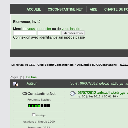
ACCUEIL
CSCONSTANTINE.NET
AIDE
CHARTE DU F
Bienvenue,
Invité
Merci de
vous connecter
ou de
vous inscrire
.
Connexion avec identifiant et un mot de passe
ار شباب قسنطينة
>
Le forum du CSC - Club Sportif Constantinois
Pages: [
1
]
En bas
Auteur
افذة الصحافة 06/07/2012
CSConstantine.Net
le:
06 juillet 2012 à 00:01:30 »
Forumiste Nachet
Hors ligne
location: el-khroub 1600
Messages: 2542