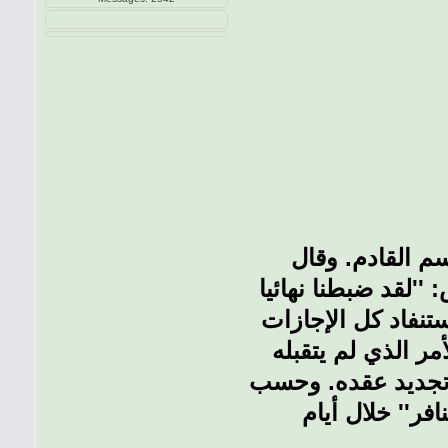
م القادم. وقال
''لقد ضبطنا نهائيا
تنفاد كل الإجازات
مر الذي لم يتقبله
د تجديد عقده. وحسب