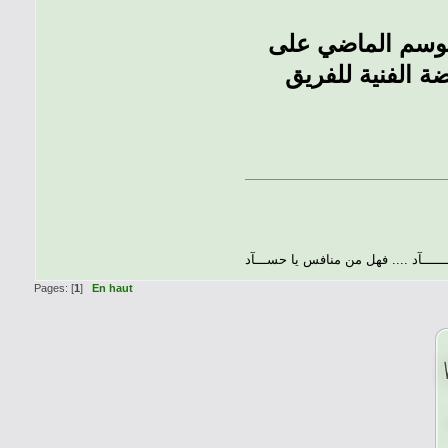
ارترون (41 سنة) الذي كان الموسم الماضي على
 الفنية للفريق
ــــــــآد .... فهل من منافس يا حســـآد
Pages: [
1
]
En haut