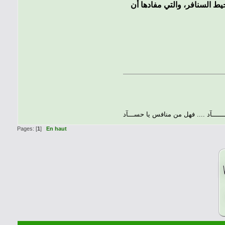
 السنافر، والتي مفادها أن
ــــــــآد .... فهل من منافس يا حســـآد
Pages: [
1
]
En haut