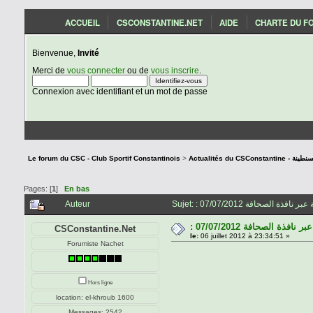
ACCUEIL
CSCONSTANTINE.NET
AIDE
CHARTE DU F
Bienvenue,
Invité
Merci de
vous connecter
ou de
vous inscrire
.
Connexion avec identifiant et un mot de passe
ار شباب قسنطينة
>
Le forum du CSC - Club Sportif Constantinois
Pages: [
1
]
En bas
Auteur
افذة الصحافة 07/07/2012
CSConstantine.Net
le:
06 juillet 2012 à 23:34:51 »
Forumiste Nachet
Hors ligne
location: el-khroub 1600
Messages: 2542