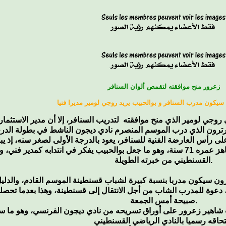
زعرور منح موافقته لتقمص ألوان السنافر
سيكون مدرب السنافر و بوالحبيب يريد روجي لومير مديرا فنيا
ترون الذي درب الموسم المنصرم نادي ديجون الناشط في بطولة الدرج
من مواليد 30 جويلية 1970، عكس مواطنه روجي لومير الذي يناهز عمره 71 سنة، وهو ما جعل بوالحبيب يفكر
القسنطيني من خبرته الطويلة.
ن سيكون مدربا بنسبة كبيرة لشباب قسنطينة الموسم القادم، والدليل
ب، دعوة للمدرب الشاب من أجل الانتقال إلى قسنطينة، وهذا بعدما ت
صبيحة أمس الجمعة.
ب شاهير زعرور على أوراق تسريحه من نادي ديجون الفرنسي، وهو ما سيس