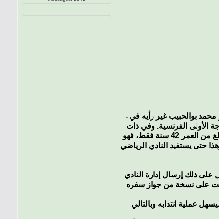
قررت إدارة النادي الرياضي القسنطيني تعيين المدرب العالمي روجي لومير الذي منح موافقته لتدريب السنافر، إلا أن مدير الاستثمار محمد بوالحبيب غير رأيه في
-
ة الأولى الفرنسية. وفي ذات
السياق تجدر الإشارة إلى أن تعيين "سوسو" للمدرب كارترون على رأس العارضة الفنية للسنافر، يعود بالدرجة الأولى لصغر سنه، إذ يبلغ من العمر 42 سنة فقط، فهو
 في انتدابه كمدير فني، وهذا حتى يستفيد النادي الرياضي
 على ذلك إرسال إدارة النادي
حصلت على نسخة من جواز سفره
هل عملية انتدابه وبالتالي