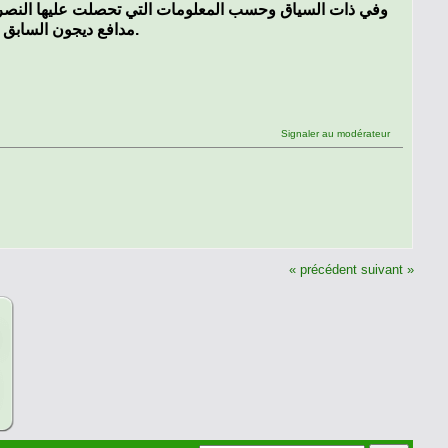
وفي ذات السياق وحسب المعلومات التي تحصلت عليها النصر م
مدافع ديجون السابق قد منح موافقته النهائية لتقمص ألوان السنافر الموسم القادم.
Signaler au modérateur
« précédent
suivant »