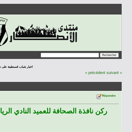
اخبار شباب قسنطينة على نافدة الص
« précédent
suivant »
Répondre
ركن نافذة الصحافة للعميد النادي الر