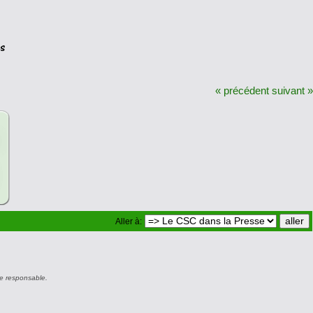
« précédent
suivant »
Aller à:
e responsable.