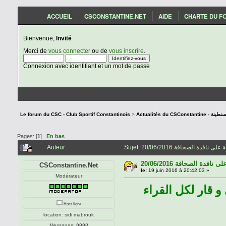
ACCUEIL
CSCONSTANTINE.NET
AIDE
CHARTE DU F
Bienvenue,
Invité
Merci de
vous connecter
ou de
vous inscrire
.
Connexion avec identifiant et un mot de passe
Le forum du CSC - Club Sportif Constantinois
>
Actualités du C
Pages: [
1
]
En bas
Auteur
20/06/2016 دة الصحافة
CSConstantine.Net
le:
19 juin 2016 à 20:42:03 »
Modérateur
 قار لكل القراء
Hors ligne
location: sidi mabrouk
Messages: 9998